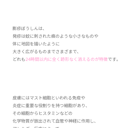
膨疹ぼうしんは、
発疹は蚊に刺された痕のような小さなものや
体に地図を描いたように
大きく広がるものまでさまざまで、
どれも
24時間以内に全く跡形なく消えるのが特徴
です。
皮膚にはマスト細胞といわれる免疫や
炎症に重要な役割りを持つ細胞があり、
その細胞からヒスタミンなどの
化学物質が放出されて血管や神経に作用し、