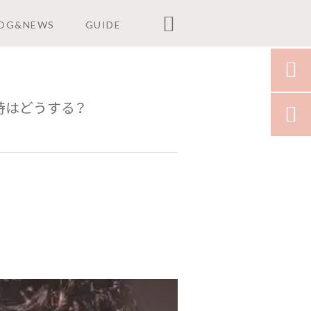

OG&NEWS
GUIDE

時はどうする？
