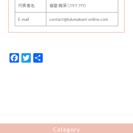
代表者名
福當 楓茉（ﾌｸﾄｳ ﾌｳﾏ）
E-mail
contact@lulumakani-online.com
F
T
共
ac
w
有
e
itt
b
er
o
o
k
Category