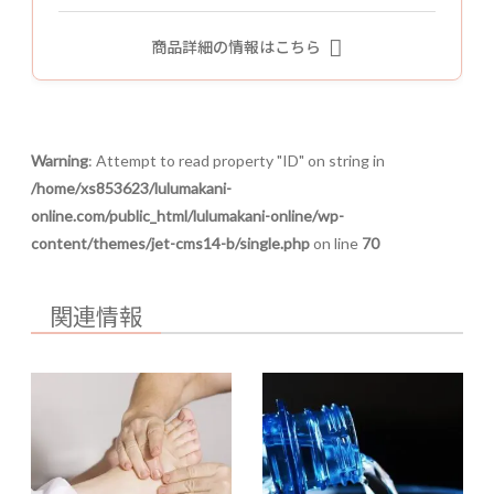
商品詳細の情報はこちら
Warning
: Attempt to read property "ID" on string in
/home/xs853623/lulumakani-
online.com/public_html/lulumakani-online/wp-
content/themes/jet-cms14-b/single.php
on line
70
関連情報