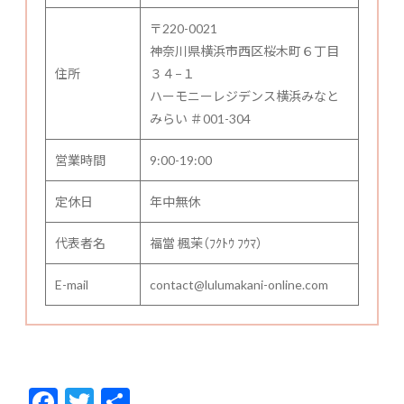
〒220-0021
神奈川県横浜市西区桜木町６丁目
住所
３４−１
ハーモニーレジデンス横浜みなと
みらい ＃001-304
営業時間
9:00-19:00
定休日
年中無休
代表者名
福當 楓茉（ﾌｸﾄｳ ﾌｳﾏ）
E-mail
contact@lulumakani-online.com
F
T
共