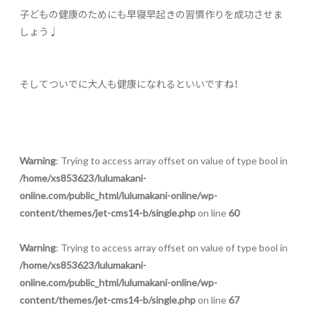
子どもの健康のためにも早寝早起きの習慣作りを成功させま
しょう♩
そしてついでに大人も健康になれるといいですね！
Warning
: Trying to access array offset on value of type bool in
/home/xs853623/lulumakani-
online.com/public_html/lulumakani-online/wp-
content/themes/jet-cms14-b/single.php
on line
60
Warning
: Trying to access array offset on value of type bool in
/home/xs853623/lulumakani-
online.com/public_html/lulumakani-online/wp-
content/themes/jet-cms14-b/single.php
on line
67