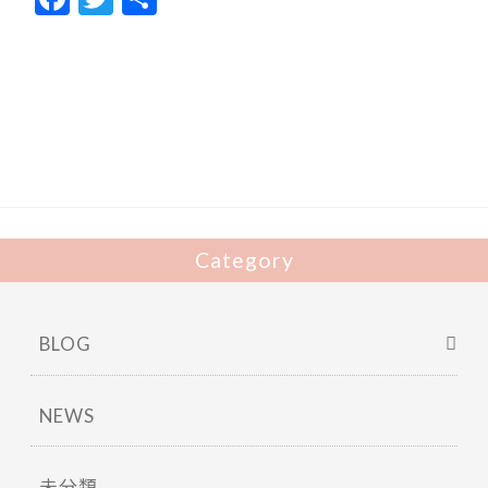
ac
w
有
e
itt
b
er
o
o
k
Category
BLOG
NEWS
未分類