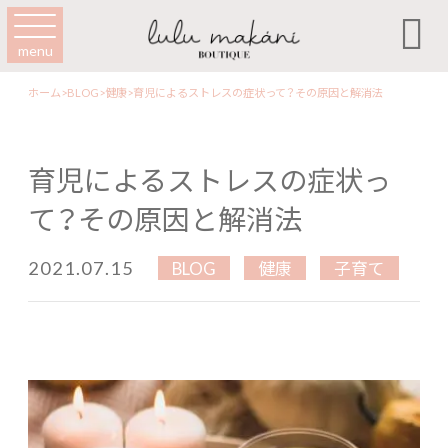

menu
ホーム
>
BLOG
>
健康
>
育児によるストレスの症状って？その原因と解消法
育児によるストレスの症状っ
て？その原因と解消法
2021.07.15
BLOG
健康
子育て