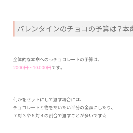
バレンタインのチョコの予算は？本
全体的な本命へのっチョコレートの予算は、
2000円～10.000円
です。
何かをセットにして渡す場合には、
チョコレートと物をだいたい半分の金額にしたり、
７対３や６対４の割合で渡すことが多いです☆