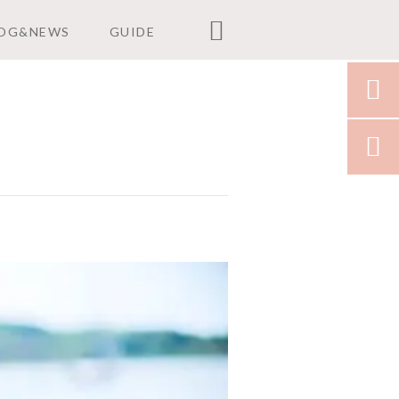

OG&NEWS
GUIDE

