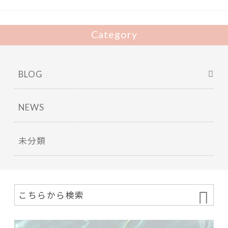
k
Category
BLOG
NEWS
未分類