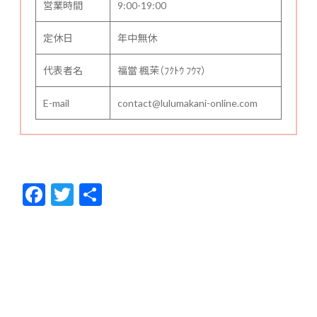
営業時間
9:00-19:00
定休日
年中無休
代表者名
福當 楓茉（ﾌｸﾄｳ ﾌｳﾏ）
E-mail
contact@lulumakani-online.com
F
T
共
ac
w
有
e
itt
b
er
o
o