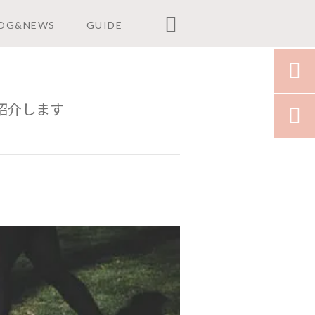

OG&NEWS
GUIDE

紹介します
