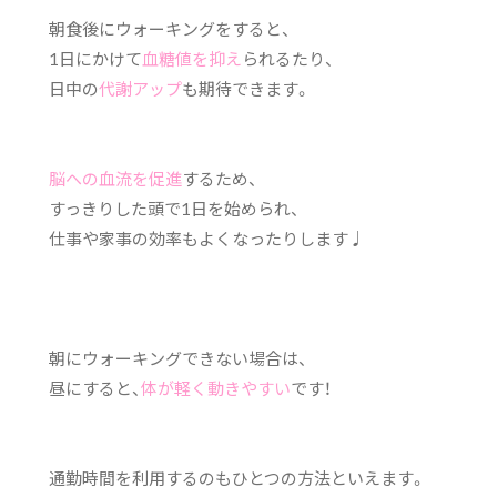
朝食後にウォーキングをすると、
1日にかけて
血糖値を抑え
られるたり、
日中の
代謝アップ
も期待できます。
脳への血流を促進
するため、
すっきりした頭で1日を始められ、
仕事や家事の効率もよくなったりします♩
朝にウォーキングできない場合は、
昼にすると、
体が軽く動きやすい
です！
通勤時間を利用するのもひとつの方法といえます。