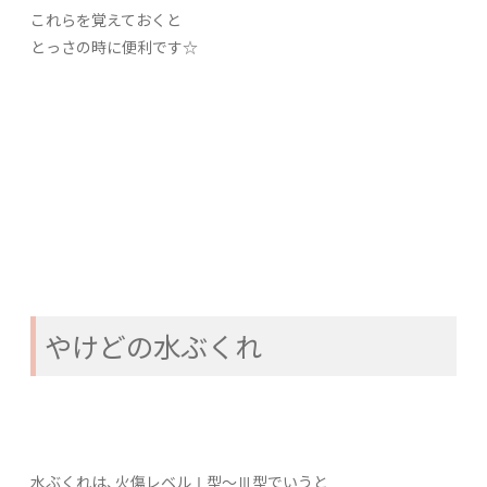
これらを覚えておくと
とっさの時に便利です☆
やけどの水ぶくれ
水ぶくれは、火傷レベルⅠ型～Ⅲ型でいうと