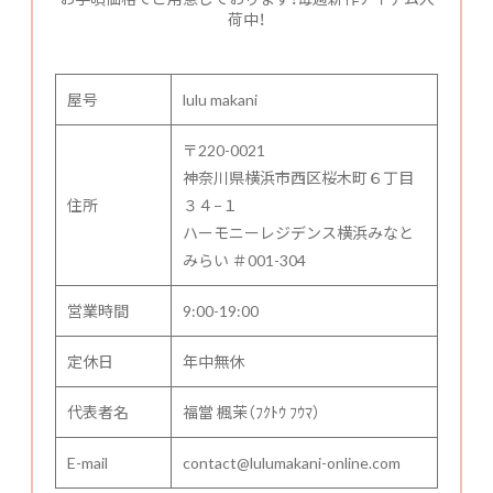
荷中！
屋号
lulu makani
〒220-0021
神奈川県横浜市西区桜木町６丁目
住所
３４−１
ハーモニーレジデンス横浜みなと
みらい ＃001-304
営業時間
9:00-19:00
定休日
年中無休
代表者名
福當 楓茉（ﾌｸﾄｳ ﾌｳﾏ）
E-mail
contact@lulumakani-online.com