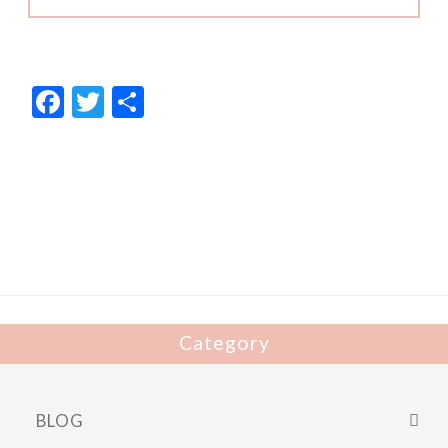
F
T
共
ac
w
有
e
itt
b
er
o
o
k
Category
BLOG