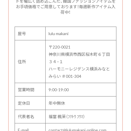
ドを幅広く詰め込こんだ、韓国ファッションアイテムを
お手頃価格でご用意しております！毎週新作アイテム入
荷中！
屋号
lulu makani
〒220-0021
神奈川県横浜市西区桜木町６丁目
住所
３４−１
ハーモニーレジデンス横浜みなと
みらい ＃001-304
営業時間
9:00-19:00
定休日
年中無休
代表者名
福當 楓茉（ﾌｸﾄｳ ﾌｳﾏ）
E-mail
contact@lulumakani-online.com