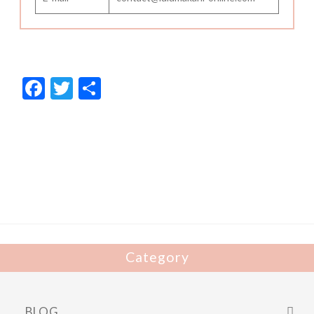
F
T
共
ac
w
有
e
itt
b
er
o
o
k
Category
BLOG