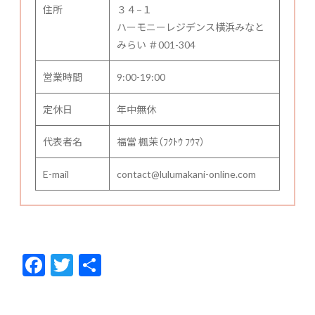
住所
３４−１
ハーモニーレジデンス横浜みなと
みらい ＃001-304
営業時間
9:00-19:00
定休日
年中無休
代表者名
福當 楓茉（ﾌｸﾄｳ ﾌｳﾏ）
E-mail
contact@lulumakani-online.com
F
T
共
ac
w
有
e
itt