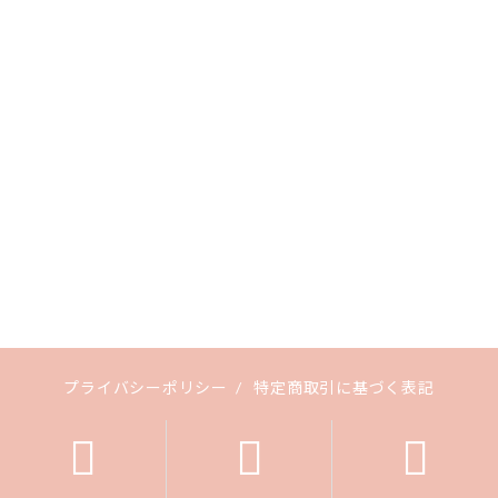
プライバシーポリシー
/
特定商取引に基づく表記
Copyright (C) 2026 【 lulumakani （ルル･マカーニ）】. All rights Reserved.


