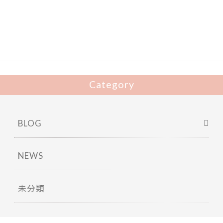
b
er
o
o
k
Category
BLOG
NEWS
未分類