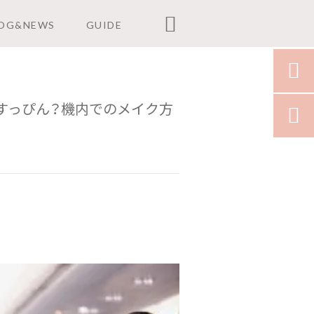

OG&NEWS
GUIDE

すっぴん？機内でのメイク方
