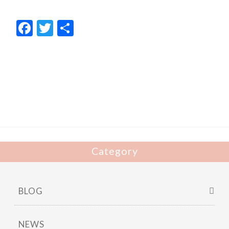
F
T
共
ac
w
有
e
itt
b
er
o
o
k
Category
BLOG
NEWS