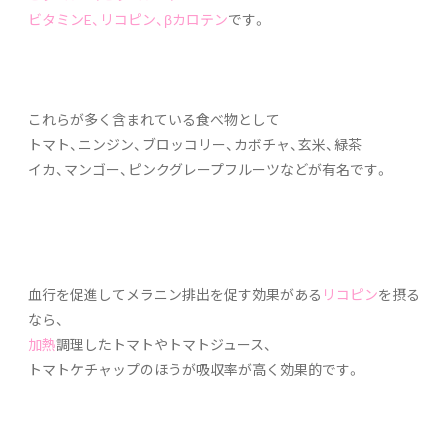
ビタミンE、リコピン、βカロテン
です。
これらが多く含まれている食べ物として
トマト、ニンジン、ブロッコリー、カボチャ、玄米、緑茶
イカ、マンゴー、ピンクグレープフルーツなどが有名です。
血行を促進してメラニン排出を促す効果がある
リコピン
を摂る
なら、
加熱
調理したトマトやトマトジュース、
トマトケチャップのほうが吸収率が高く効果的です。