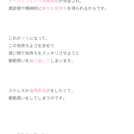
ドーパミンという快楽物質
が分泌され、
満足感や精神的に
幸せな気持ち
を得られるからです。
これが
クセ
になって、
この気持ちよさを求めて
買い物で気持ちをスッキリさせようと
衝動買いを
繰り返して
しまいます。
ストレスから
現実逃避
をしたくて、
衝動買いをしてしまうのです。