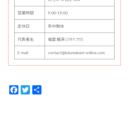
営業時間
9:00-19:00
定休日
年中無休
代表者名
福當 楓茉（ﾌｸﾄｳ ﾌｳﾏ）
E-mail
contact@lulumakani-online.com
F
T
共
ac
w
有
e
itt
b
er
o