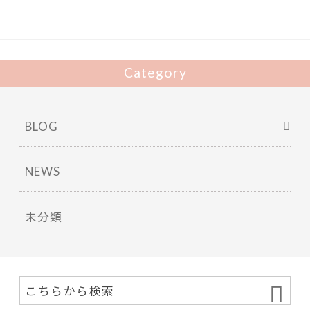
o
k
Category
BLOG
NEWS
未分類