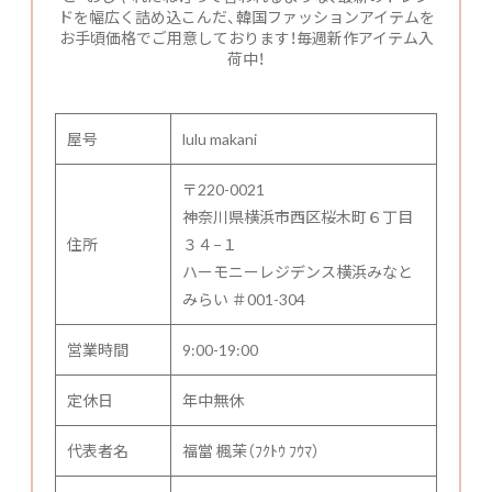
ドを幅広く詰め込こんだ、韓国ファッションアイテムを
お手頃価格でご用意しております！毎週新作アイテム入
荷中！
屋号
lulu makani
〒220-0021
神奈川県横浜市西区桜木町６丁目
住所
３４−１
ハーモニーレジデンス横浜みなと
みらい ＃001-304
営業時間
9:00-19:00
定休日
年中無休
代表者名
福當 楓茉（ﾌｸﾄｳ ﾌｳﾏ）