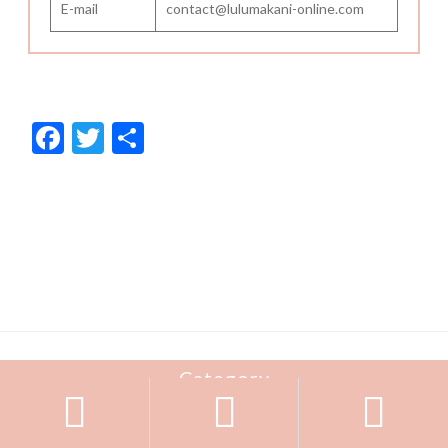
E-mail
contact@lulumakani-online.com
F
T
共
ac
w
有
e
itt
b
er
o
o
k
Category


