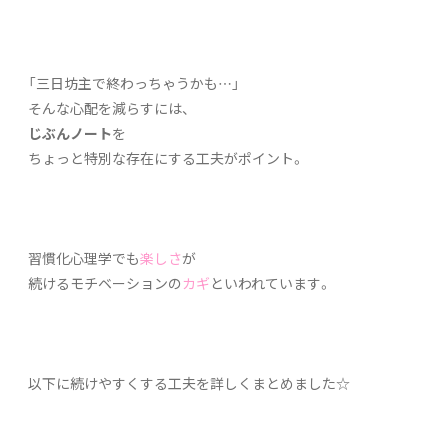
「三日坊主で終わっちゃうかも…」
そんな心配を減らすには、
じぶんノート
を
ちょっと特別な存在にする工夫がポイント。
習慣化心理学でも
楽しさ
が
続けるモチベーションの
カギ
といわれています。
以下に続けやすくする工夫を詳しくまとめました☆