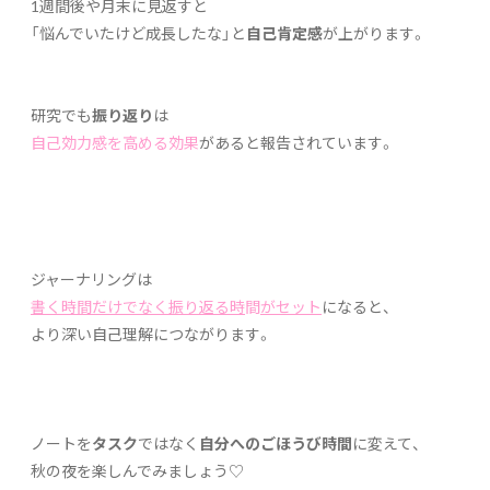
1週間後や月末に見返すと
「悩んでいたけど成長したな」と
自己肯定感
が上がります。
研究でも
振り返り
は
自己効力感を高める効果
があると報告されています。
ジャーナリングは
書く時間だけでなく振り返る時
間
がセット
になると、
より深い自己理解につながります。
ノートを
タスク
ではなく
自分へのごほうび時間
に変えて、
秋の夜を楽しんでみましょう♡