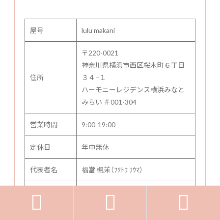
屋号
lulu makani
〒220-0021
神奈川県横浜市西区桜木町６丁目
住所
３４−１
ハーモニーレジデンス横浜みなと
みらい ＃001-304
営業時間
9:00-19:00
定休日
年中無休
代表者名
福當 楓茉（ﾌｸﾄｳ ﾌｳﾏ）
E-mail
contact@lulumakani-online.com


