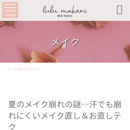

menu
メイク
ホーム
>
BLOG
>
メイク
夏のメイク崩れの謎…汗でも崩
れにくいメイク直し＆お直しテ
ク