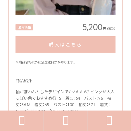
5,200
通常価格
円
（税込）
購入はこちら
※商品価格以外に別途送料がかかります。
商品紹介
袖がぽわんとしたデザインでかわいい♡ ピンクが大人
っぽい色でおすすめ◎ S 着丈：64 バスト：96 袖
丈：56 M 着丈：65 バスト：100 袖丈：57 L 着丈：
66 バスト：104 袖丈：58 T0345



商品詳細の情報はこちら