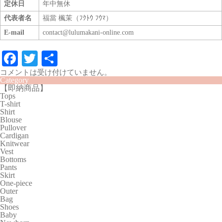
定休日
年中無休
代表者名
福當 楓茉（ﾌｸﾄｳ ﾌｳﾏ）
E-mail
contact@lulumakani-online.com
Fa
T
共
ce
wi
有
コメントは受け付けていません。
Category
bo
tte
【即納商品】
Tops
ok
r
T-shirt
Shirt
Blouse
Pullover
Cardigan
Knitwear
Vest
Bottoms
Pants
Skirt
One-piece
Outer
Bag
Shoes
Baby