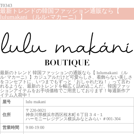
T0343
最新トレンドの韓国ファッション通販なら【
lulumakani （ルル･マカーニ）】
最新のトレンド 韓国ファッションの通販なら【 lulumakani （ル
ル･マカーニ）】カジュアルだけど可愛らしさ、着飾らない美しさ
をコンセプトに、いつまでもずっと「おしゃれだね！」って言わ
れるような、最新のトレンドを幅広く詰め込こんだ、韓国ファッ
ションアイテムをお手頃価格でご用意しております！毎週新作ア
イテム入荷中！
屋号
lulu makani
〒220-0021
住所
神奈川県横浜市西区桜木町６丁目３４−１
ハーモニーレジデンス横浜みなとみらい ＃001-304
営業時間
9:00-19:00