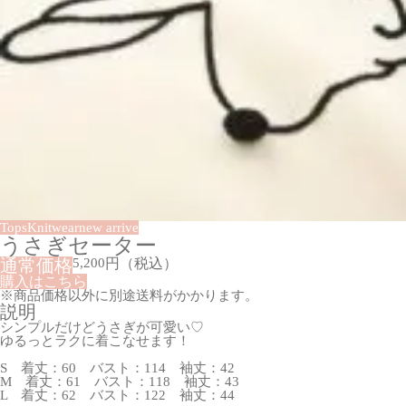
Tops
Knitwear
new arrive
うさぎセーター
通常価格
5,200
円
（税込）
購入はこちら
※商品価格以外に別途送料がかかります。
説明
シンプルだけどうさぎが可愛い♡
ゆるっとラクに着こなせます！
S 着丈：60 バスト：114 袖丈：42
M 着丈：61 バスト：118 袖丈：43
L 着丈：62 バスト：122 袖丈：44