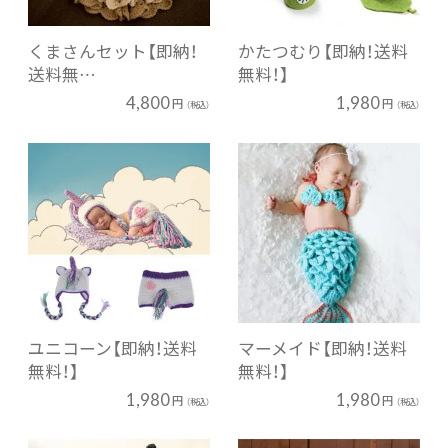
くまさんセット【即納！
かたつむり【即納！送料
送料無…
無料！】
4,800
1,980
円
円
（税込）
（税込）
ユニコーン【即納！送料
マーメイド【即納！送料
無料！】
無料！】
1,980
1,980
円
円
（税込）
（税込）