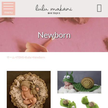

menu
Newborn
ホーム
>
ITEMS
>
Baby
>
Newborn