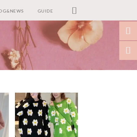

OG&NEWS
GUIDE

