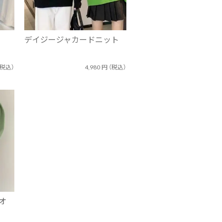
デイジージャカードニット
（税込）
4,980
円
（税込）
オ