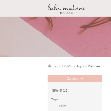
ホーム
>
ITEMS
>
Tops
>
Pullover
Category
【即納商品】
Tops
T-shirt