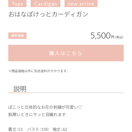
Tops
Cardigan
new arrive
おはなぽけっとカーディガン
5,500
通常価格
円
（税込）
購入はこちら
※商品価格以外に別途送料がかかります。
説明
ぽこっと立体的なお花の刺繍が可愛い♡
肌寒いときにサッと羽織れます
着丈：51 バスト：100 袖丈：62