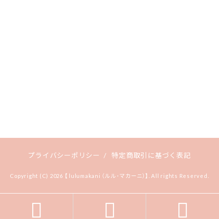
プライバシーポリシー
/
特定商取引に基づく表記
Copyright (C) 2026 【 lulumakani （ルル･マカーニ）】. All rights Reserved.


