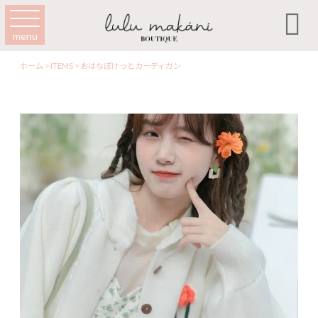

menu
ホーム
>
ITEMS
>
おはなぽけっとカーディガン