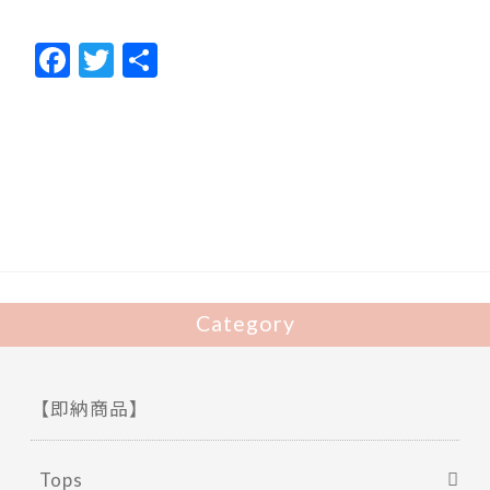
F
T
共
ac
w
有
e
itt
b
er
o
o
k
Category
【即納商品】
Tops