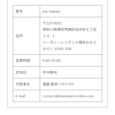
屋号
lulu makani
〒220-0021
神奈川県横浜市西区桜木町６丁目
住所
３４−１
ハーモニーレジデンス横浜みなと
みらい ＃001-304
営業時間
9:00-19:00
定休日
年中無休
代表者名
福當 楓茉（ﾌｸﾄｳ ﾌｳﾏ）
E-mail
contact@lulumakani-online.com