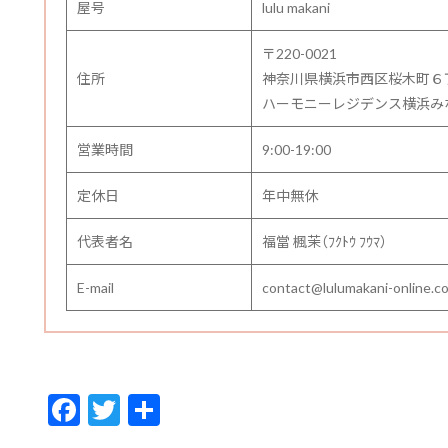
屋号
lulu makani
〒220-0021
住所
神奈川県横浜市西区桜木町６
ハーモニーレジデンス横浜みなと
営業時間
9:00-19:00
定休日
年中無休
代表者名
福當 楓茉（ﾌｸﾄｳ ﾌｳﾏ）
E-mail
contact@lulumakani-online.c
F
T
共
ac
w
有