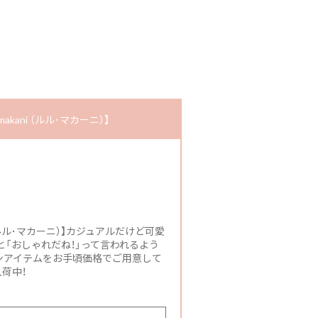
kani （ルル･マカーニ）】
 （ルル･マカーニ）】カジュアルだけど可愛
「おしゃれだね！」って言われるよう
ンアイテムをお手頃価格でご用意して
荷中！