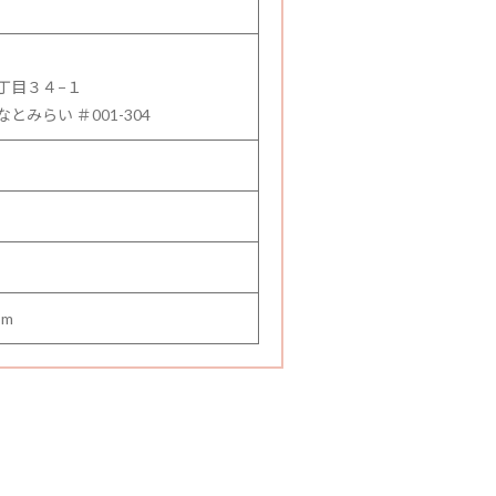
丁目３４−１
みらい ＃001-304
om