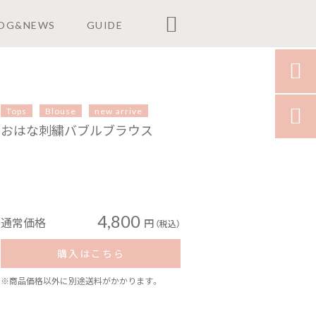

OG&NEWS
GUIDE

Tops
Blouse
new arrive

おはな刺繍バブルブラウス
4,800
通常価格
円
（税込）
購入はこちら
※商品価格以外に別途送料がかかります。