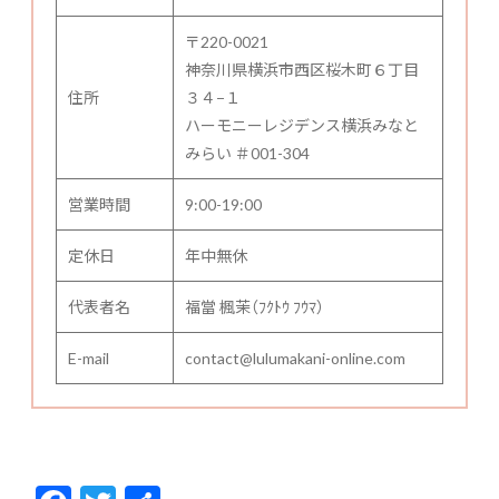
〒220-0021
神奈川県横浜市西区桜木町６丁目
住所
３４−１
ハーモニーレジデンス横浜みなと
みらい ＃001-304
営業時間
9:00-19:00
定休日
年中無休
代表者名
福當 楓茉（ﾌｸﾄｳ ﾌｳﾏ）
E-mail
contact@lulumakani-online.com