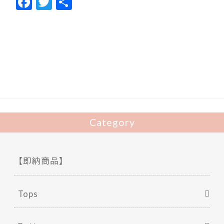
F
T
共
ac
w
有
e
itt
b
er
o
o
k
Category
【即納商品】
Tops