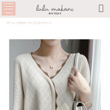

menu
ホーム
>
ITEMS
>
アイスシルクニット