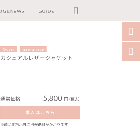

OG&NEWS
GUIDE

Outer
new arrive

カジュアルレザージャケット
5,800
通常価格
円
（税込）
購入はこちら
※商品価格以外に別途送料がかかります。