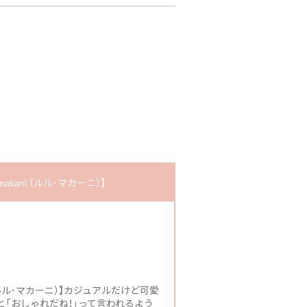
kani （ルル･マカーニ）】
 （ルル･マカーニ）】カジュアルだけど可愛
「おしゃれだね！」って言われるよう