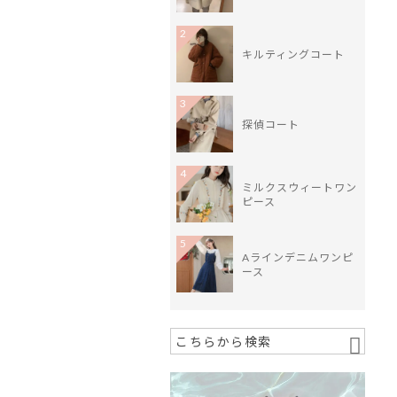
2
キルティングコート
3
探偵コート
4
ミルクスウィートワン
ピース
5
Aラインデニムワンピ
ース