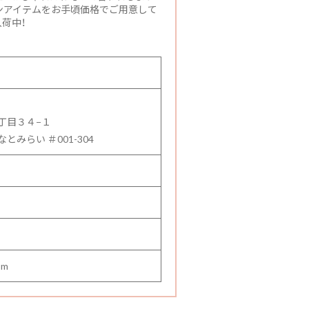
ンアイテムをお手頃価格でご用意して
荷中！
丁目３４−１
みらい ＃001-304
om