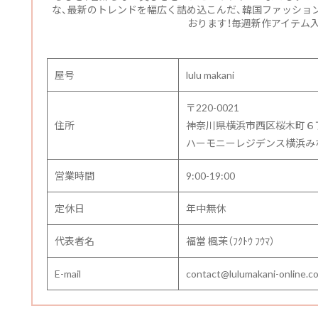
な、最新のトレンドを幅広く詰め込こんだ、韓国ファッショ
おります！毎週新作アイテム入
屋号
lulu makani
〒220-0021
住所
神奈川県横浜市西区桜木町６
ハーモニーレジデンス横浜みなと
営業時間
9:00-19:00
定休日
年中無休
代表者名
福當 楓茉（ﾌｸﾄｳ ﾌｳﾏ）
E-mail
contact@lulumakani-online.c