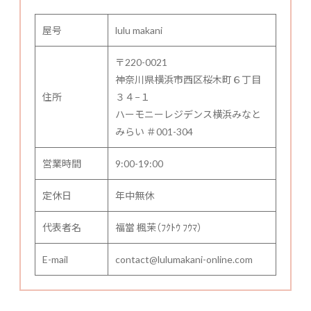
屋号
lulu makani
〒220-0021
神奈川県横浜市西区桜木町６丁目
住所
３４−１
ハーモニーレジデンス横浜みなと
みらい ＃001-304
営業時間
9:00-19:00
定休日
年中無休
代表者名
福當 楓茉（ﾌｸﾄｳ ﾌｳﾏ）
E-mail
contact@lulumakani-online.com