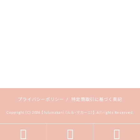
プライバシーポリシー
/
特定商取引に基づく表記
Copyright (C) 2026 【 lulumakani （ルル･マカーニ）】. All rights Reserved.


