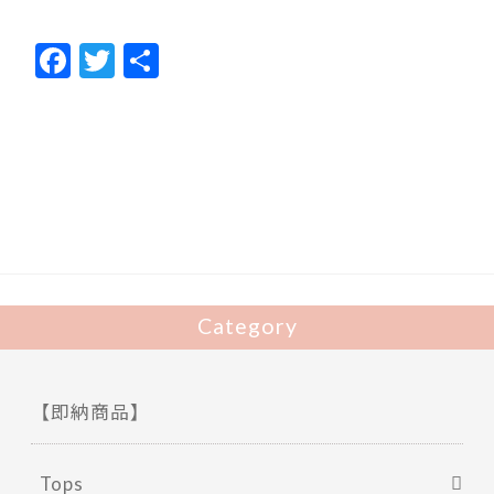
F
T
共
ac
w
有
e
itt
b
er
o
o
k
Category
【即納商品】
Tops