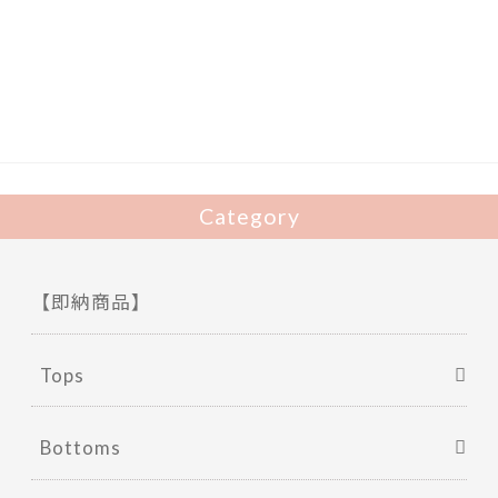
e
itt
b
er
o
o
k
Category
【即納商品】
Tops
Bottoms