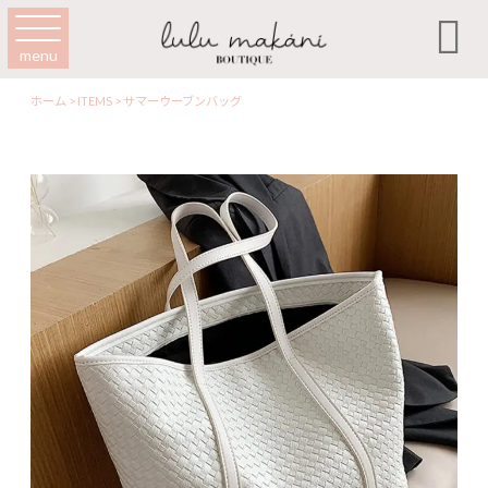

menu
ホーム
>
ITEMS
>
サマーウーブンバッグ