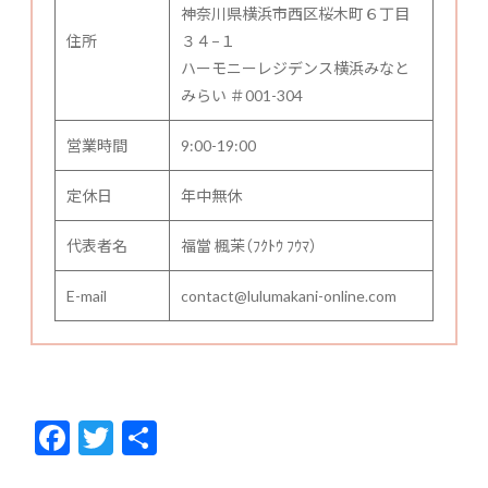
神奈川県横浜市西区桜木町６丁目
住所
３４−１
ハーモニーレジデンス横浜みなと
みらい ＃001-304
営業時間
9:00-19:00
定休日
年中無休
代表者名
福當 楓茉（ﾌｸﾄｳ ﾌｳﾏ）
E-mail
contact@lulumakani-online.com
F
T
共
ac
w
有