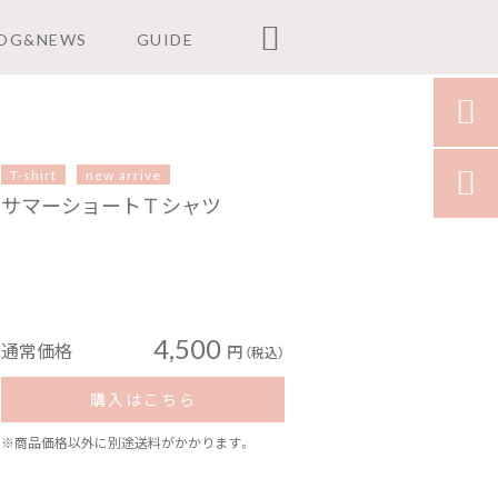

OG&NEWS
GUIDE

T-shirt
new arrive

サマーショートＴシャツ
4,500
通常価格
円
（税込）
購入はこちら
※商品価格以外に別途送料がかかります。