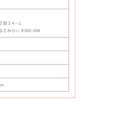
丁目３４−１
みらい ＃001-304
om