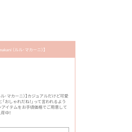
kani （ルル･マカーニ）】
 （ルル･マカーニ）】カジュアルだけど可愛
「おしゃれだね！」って言われるよう
ンアイテムをお手頃価格でご用意して
荷中！