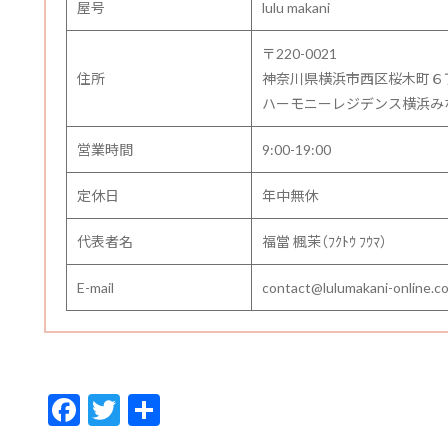
屋号
lulu makani
〒220-0021
住所
神奈川県横浜市西区桜木町６
ハーモニーレジデンス横浜みなと
営業時間
9:00-19:00
定休日
年中無休
代表者名
福當 楓茉（ﾌｸﾄｳ ﾌｳﾏ）
E-mail
contact@lulumakani-online.c
F
T
共
ac
w
有