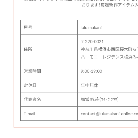
おります！毎週新作アイテム入
屋号
lulu makani
〒220-0021
住所
神奈川県横浜市西区桜木町６
ハーモニーレジデンス横浜みなと
営業時間
9:00-19:00
定休日
年中無休
代表者名
福當 楓茉（ﾌｸﾄｳ ﾌｳﾏ）
E-mail
contact@lulumakani-online.c