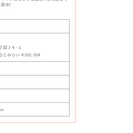
荷中！
丁目３４−１
みらい ＃001-304
om