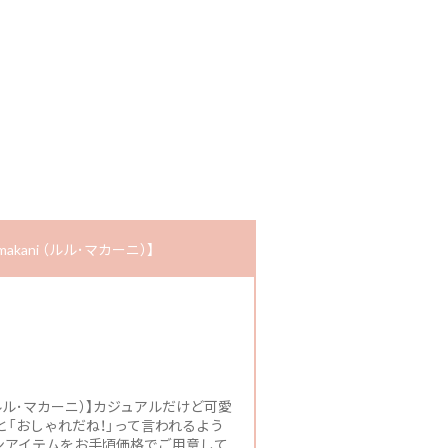
kani （ルル･マカーニ）】
 （ルル･マカーニ）】カジュアルだけど可愛
「おしゃれだね！」って言われるよう
ンアイテムをお手頃価格でご用意して