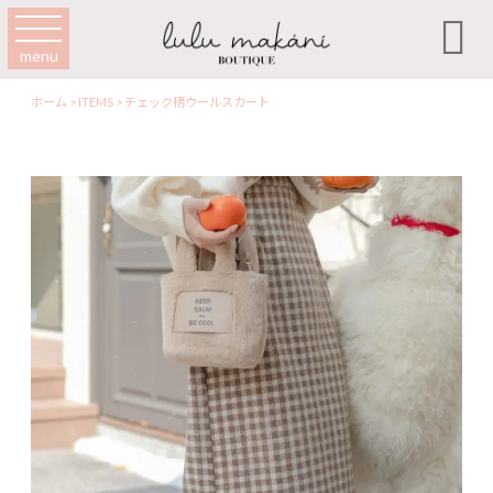

menu
ホーム
>
ITEMS
>
チェック柄ウールスカート