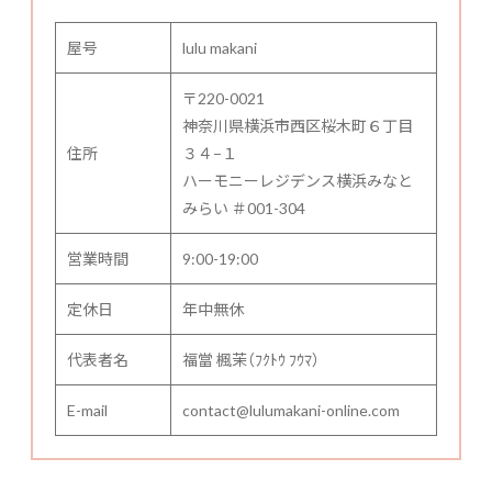
屋号
lulu makani
〒220-0021
神奈川県横浜市西区桜木町６丁目
住所
３４−１
ハーモニーレジデンス横浜みなと
みらい ＃001-304
営業時間
9:00-19:00
定休日
年中無休
代表者名
福當 楓茉（ﾌｸﾄｳ ﾌｳﾏ）
E-mail
contact@lulumakani-online.com