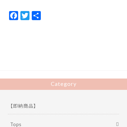
F
T
共
ac
w
有
e
itt
b
er
o
o
k
Category
【即納商品】
Tops