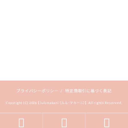
プライバシーポリシー
/
特定商取引に基づく表記
Copyright (C) 2026 【 lulumakani （ルル･マカーニ）】. All rights Reserved.


