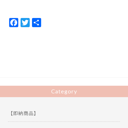
F
T
共
ac
w
有
e
itt
b
er
o
o
k
Category
【即納商品】