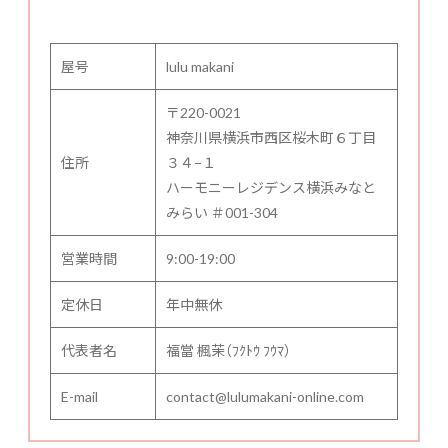
屋号
lulu makani
〒220-0021
神奈川県横浜市西区桜木町６丁目
住所
３４−１
ハーモニーレジデンス横浜みなと
みらい ＃001-304
営業時間
9:00-19:00
定休日
年中無休
代表者名
福當 楓茉（ﾌｸﾄｳ ﾌｳﾏ）
E-mail
contact@lulumakani-online.com