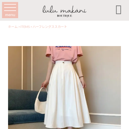

menu
ホーム
>
ITEMS
>
ハーフレングススカート