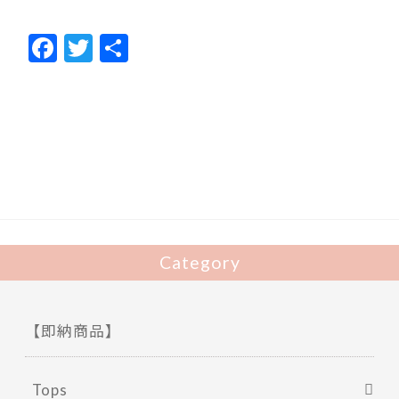
F
T
共
ac
w
有
e
itt
b
er
o
o
k
Category
【即納商品】
Tops