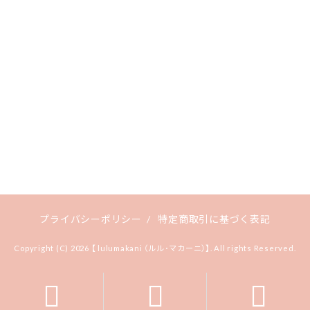
プライバシーポリシー
/
特定商取引に基づく表記
Copyright (C) 2026 【 lulumakani （ルル･マカーニ）】. All rights Reserved.


