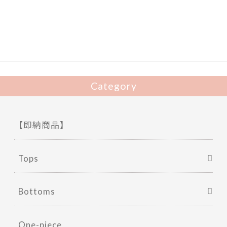
b
er
o
o
k
Category
【即納商品】
Tops
Bottoms
One-piece