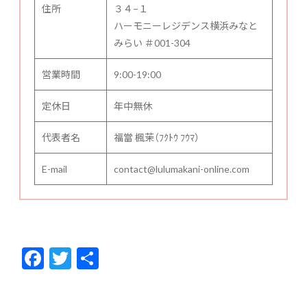
住所
３４−１
ハーモニーレジデンス横浜みなと
みらい ＃001-304
営業時間
9:00-19:00
定休日
年中無休
代表者名
福當 楓茉（ﾌｸﾄｳ ﾌｳﾏ）
E-mail
contact@lulumakani-online.com
F
T
共
ac
w
有
e
itt