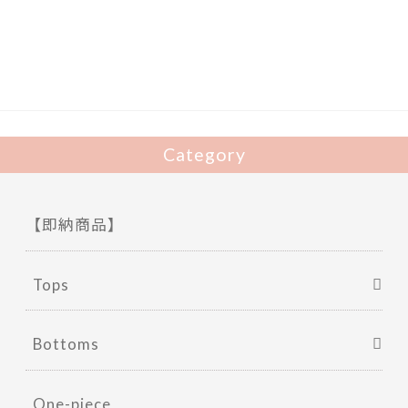
b
er
o
o
k
Category
【即納商品】
Tops
Bottoms
One-piece