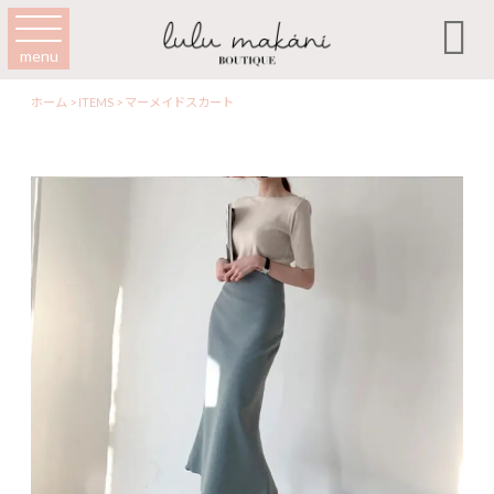

menu
ホーム
>
ITEMS
>
マーメイドスカート