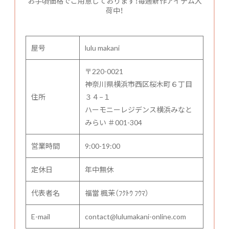
お手頃価格でご用意しております！毎週新作アイテム入
荷中！
屋号
lulu makani
〒220-0021
神奈川県横浜市西区桜木町６丁目
住所
３４−１
ハーモニーレジデンス横浜みなと
みらい ＃001-304
営業時間
9:00-19:00
定休日
年中無休
代表者名
福當 楓茉（ﾌｸﾄｳ ﾌｳﾏ）
E-mail
contact@lulumakani-online.com