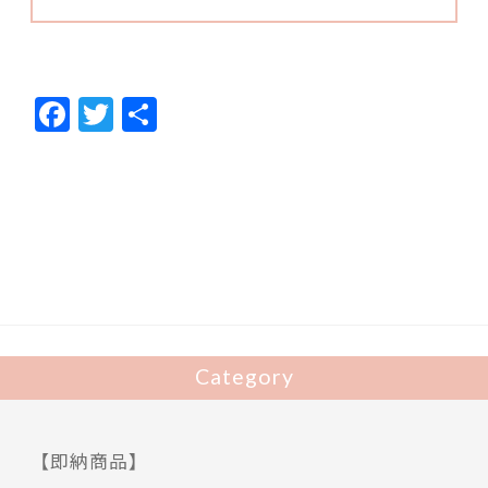
F
T
共
ac
w
有
e
itt
b
er
o
o
k
Category
【即納商品】