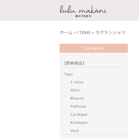
ホーム
>
ITEMS
>
ラグランシャツ
Category
【即納商品】
Tops
T-shirt
Shirt
Blouse
Pullover
Cardigan
Knitwear
Vest