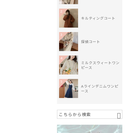
2
キルティングコート
3
探偵コート
4
ミルクスウィートワン
ピース
5
Aラインデニムワンピ
ース