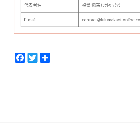
代表者名
福當 楓茉（ﾌｸﾄｳ ﾌｳﾏ）
E-mail
contact@lulumakani-online.c
F
T
共
ac
w
有
e
itt
b
er
o
o
k