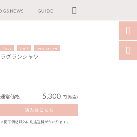

OG&NEWS
GUIDE

Tops
Shirt
new arrive

ラグランシャツ
5,300
通常価格
円
（税込）
購入はこちら
※商品価格以外に別途送料がかかります。