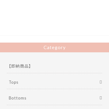
e
itt
b
er
o
o
k
Category
【即納商品】
Tops
Bottoms