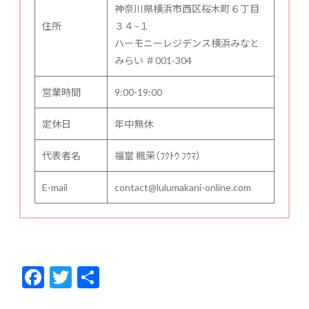
神奈川県横浜市西区桜木町６丁目
住所
３４−１
ハーモニーレジデンス横浜みなと
みらい ＃001-304
営業時間
9:00-19:00
定休日
年中無休
代表者名
福當 楓茉（ﾌｸﾄｳ ﾌｳﾏ）
E-mail
contact@lulumakani-online.com
F
T
共
ac
w
有