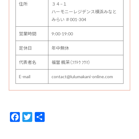
住所
３４−１
ハーモニーレジデンス横浜みなと
みらい ＃001-304
営業時間
9:00-19:00
定休日
年中無休
代表者名
福當 楓茉（ﾌｸﾄｳ ﾌｳﾏ）
E-mail
contact@lulumakani-online.com
F
T
共
ac
w
有
e
itt