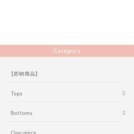
b
er
o
o
k
Category
【即納商品】
Tops
Bottoms
One-piece