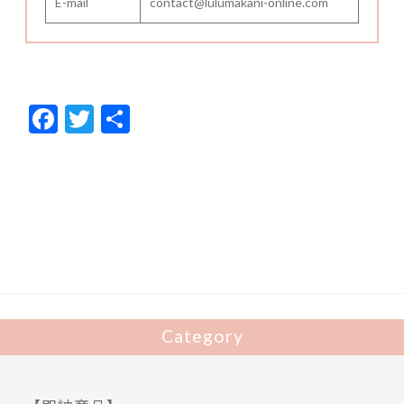
E-mail
contact@lulumakani-online.com
F
T
共
ac
w
有
e
itt
b
er
o
o
k
Category