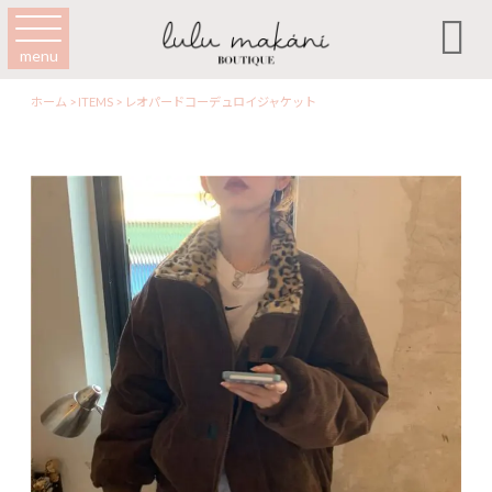

menu
ホーム
>
ITEMS
>
レオパードコーデュロイジャケット