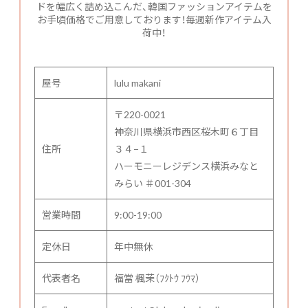
ドを幅広く詰め込こんだ、韓国ファッションアイテムを
お手頃価格でご用意しております！毎週新作アイテム入
荷中！
屋号
lulu makani
〒220-0021
神奈川県横浜市西区桜木町６丁目
住所
３４−１
ハーモニーレジデンス横浜みなと
みらい ＃001-304
営業時間
9:00-19:00
定休日
年中無休
代表者名
福當 楓茉（ﾌｸﾄｳ ﾌｳﾏ）