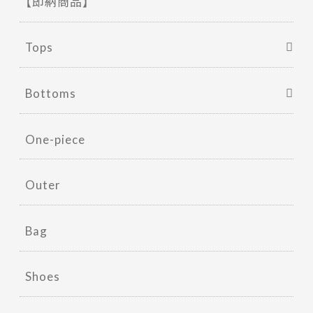
【即納商品】
Tops
Bottoms
One-piece
Outer
Bag
Shoes