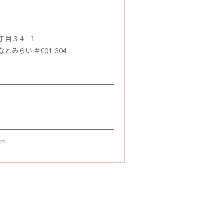
丁目３４−１
みらい ＃001-304
om