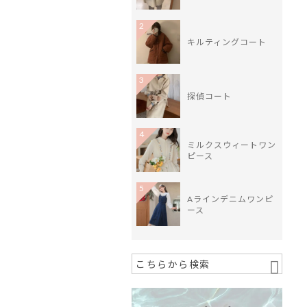
2
キルティングコート
3
探偵コート
4
ミルクスウィートワン
ピース
5
Aラインデニムワンピ
ース