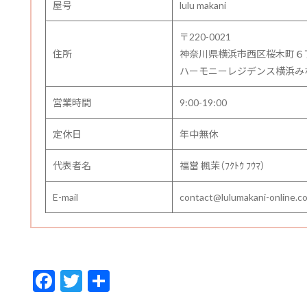
屋号
lulu makani
〒220-0021
住所
神奈川県横浜市西区桜木町６
ハーモニーレジデンス横浜みなと
営業時間
9:00-19:00
定休日
年中無休
代表者名
福當 楓茉（ﾌｸﾄｳ ﾌｳﾏ）
E-mail
contact@lulumakani-online.c
F
T
共
ac
w
有