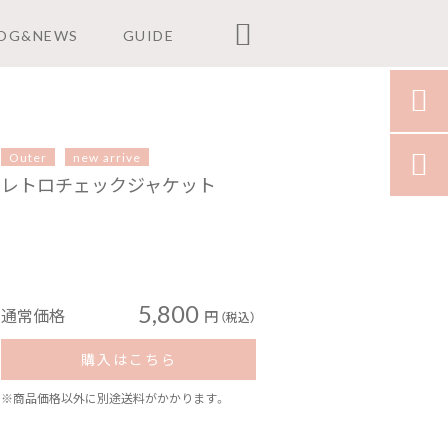

OG&NEWS
GUIDE

Outer
new arrive

レトロチェックジャケット
5,800
通常価格
円
（税込）
購入はこちら
※商品価格以外に別途送料がかかります。