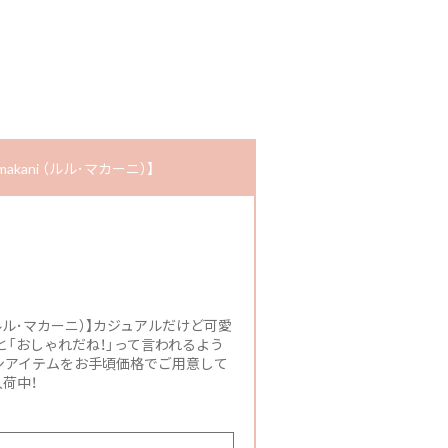
kani （ルル･マカーニ）】
 （ルル･マカーニ）】カジュアルだけど可愛
「おしゃれだね！」って言われるよう
ンアイテムをお手頃価格でご用意して
荷中！