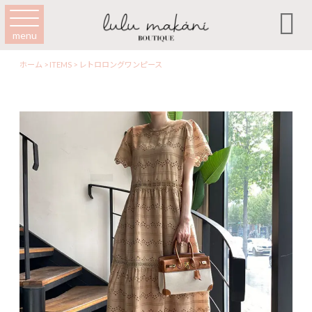

menu
ホーム
>
ITEMS
>
レトロロングワンピース