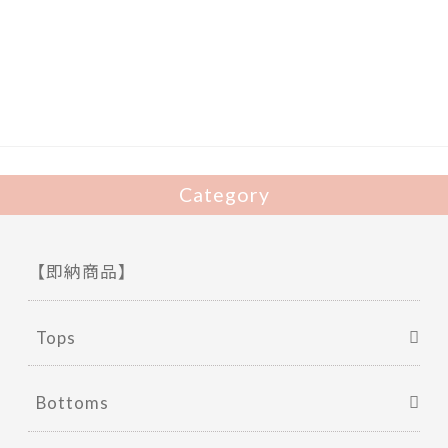
e
itt
b
er
o
o
k
Category
【即納商品】
Tops
Bottoms