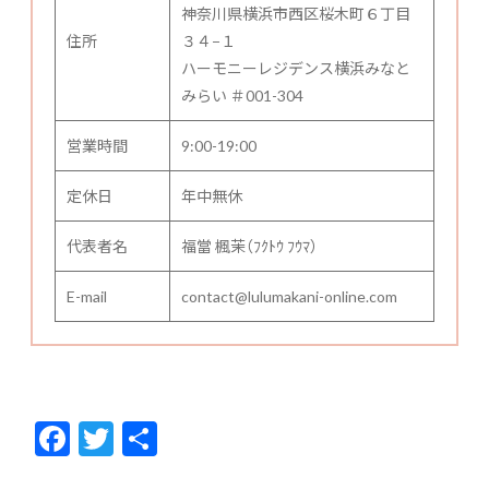
神奈川県横浜市西区桜木町６丁目
住所
３４−１
ハーモニーレジデンス横浜みなと
みらい ＃001-304
営業時間
9:00-19:00
定休日
年中無休
代表者名
福當 楓茉（ﾌｸﾄｳ ﾌｳﾏ）
E-mail
contact@lulumakani-online.com
F
T
共
ac
w
有