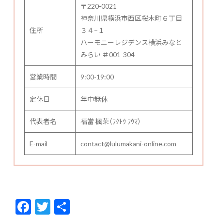
〒220-0021
神奈川県横浜市西区桜木町６丁目
住所
３４−１
ハーモニーレジデンス横浜みなと
みらい ＃001-304
営業時間
9:00-19:00
定休日
年中無休
代表者名
福當 楓茉（ﾌｸﾄｳ ﾌｳﾏ）
E-mail
contact@lulumakani-online.com
F
T
共