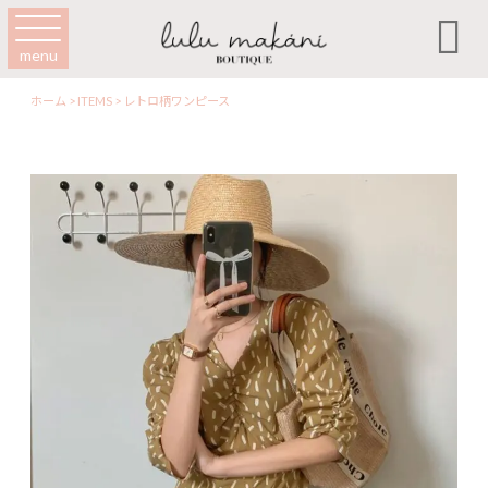

menu
ホーム
>
ITEMS
>
レトロ柄ワンピース