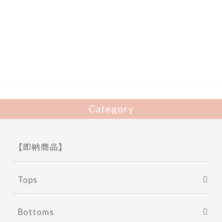
ac
w
有
e
itt
b
er
o
o
k
Category
【即納商品】
Tops
Bottoms