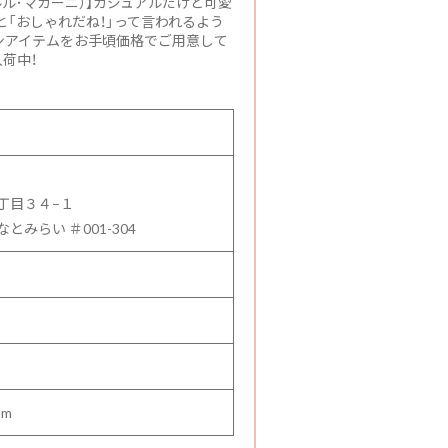
 （ルル･マカーニ）】カジュアルだけど可愛
「おしゃれだね！」って言われるよう
ンアイテムをお手頃価格でご用意して
荷中！
丁目３４−１
みらい ＃001-304
om