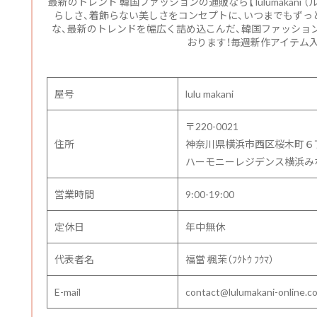
最新のトレンド 韓国ファッションの通販なら【 lulumakani
らしさ、着飾らない美しさをコンセプトに、いつまでもずっと
な、最新のトレンドを幅広く詰め込こんだ、韓国ファッショ
おります！毎週新作アイテム入
屋号
lulu makani
〒220-0021
住所
神奈川県横浜市西区桜木町６
ハーモニーレジデンス横浜みなと
営業時間
9:00-19:00
定休日
年中無休
代表者名
福當 楓茉（ﾌｸﾄｳ ﾌｳﾏ）
E-mail
contact@lulumakani-online.c