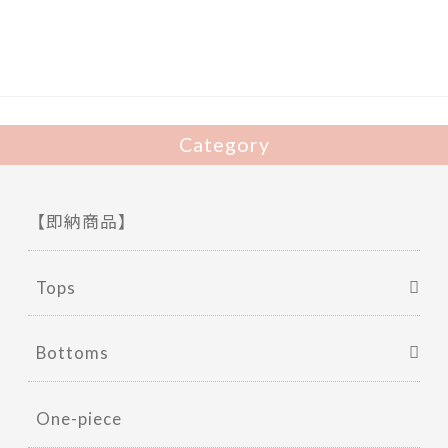
o
o
k
Category
【即納商品】
Tops
Bottoms
One-piece