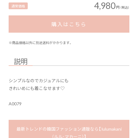
4,980
通常価格
円
（税込）
購入はこちら
※商品価格以外に別途送料がかかります。
説明
シンプルなのでカジュアルにも
きれいめにも着こなせます♡
A0079
最新トレンドの韓国ファッション通販なら【 lulumakani
（ルル･マカーニ）】