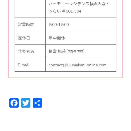
ハーモニーレジデンス横浜みなと
みらい ＃001-304
営業時間
9:00-19:00
定休日
年中無休
代表者名
福當 楓茉（ﾌｸﾄｳ ﾌｳﾏ）
E-mail
contact@lulumakani-online.com
F
T
共
ac
w
有
e
itt
b
er