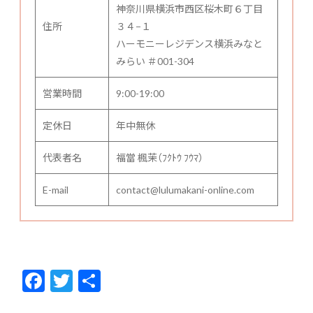
神奈川県横浜市西区桜木町６丁目
住所
３４−１
ハーモニーレジデンス横浜みなと
みらい ＃001-304
営業時間
9:00-19:00
定休日
年中無休
代表者名
福當 楓茉（ﾌｸﾄｳ ﾌｳﾏ）
E-mail
contact@lulumakani-online.com
F
T
共
ac
w
有