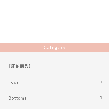
e
itt
b
er
o
o
k
Category
【即納商品】
Tops
Bottoms