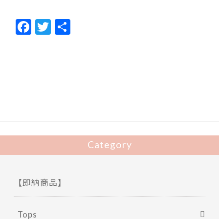
F
T
共
ac
w
有
e
itt
b
er
o
o
k
Category
【即納商品】
Tops