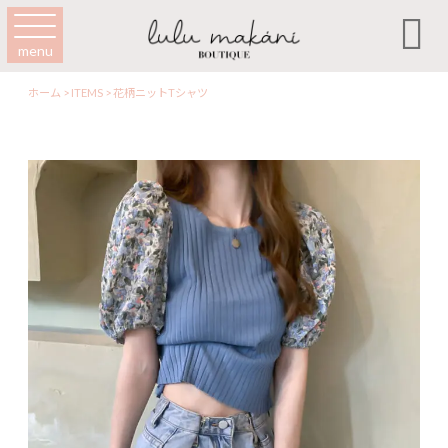

menu
ホーム
>
ITEMS
>
花柄ニットTシャツ