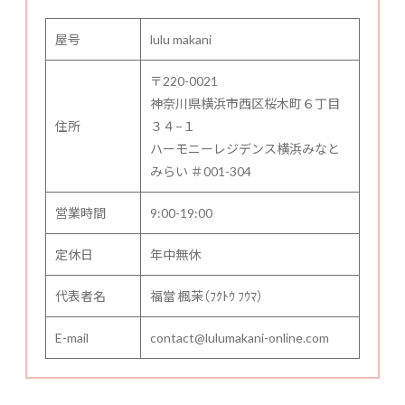
屋号
lulu makani
〒220-0021
神奈川県横浜市西区桜木町６丁目
住所
３４−１
ハーモニーレジデンス横浜みなと
みらい ＃001-304
営業時間
9:00-19:00
定休日
年中無休
代表者名
福當 楓茉（ﾌｸﾄｳ ﾌｳﾏ）
E-mail
contact@lulumakani-online.com