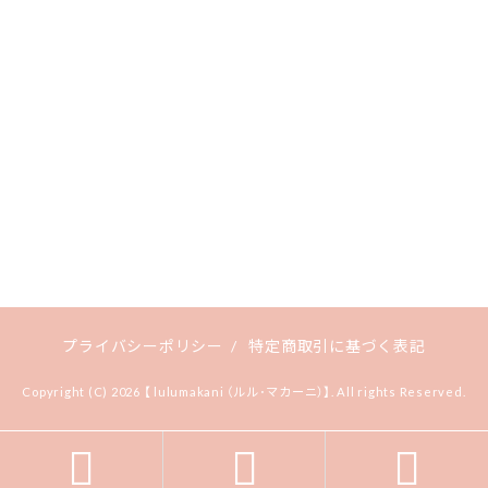
プライバシーポリシー
/
特定商取引に基づく表記
Copyright (C) 2026 【 lulumakani （ルル･マカーニ）】. All rights Reserved.


