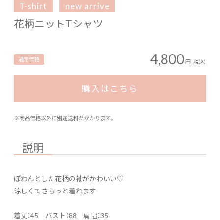
T-shirt
new arrive
花柄ニットTシャツ
4,800
通常価格
円
（税込）
購入はこちら
※商品価格以外に別途送料がかかります。
説明
ぽわんとした花柄の袖がかわいい♡
涼しくてさらっと着れます
着丈：45 バスト：88 肩幅：35