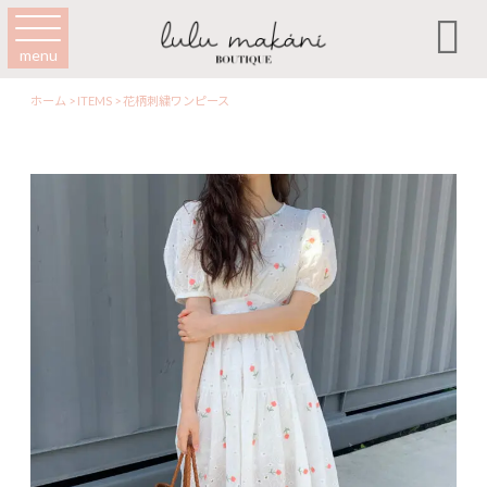

menu
ホーム
>
ITEMS
>
花柄刺繍ワンピース