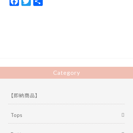
F
T
共
ac
w
有
e
itt
b
er
o
o
k
Category
【即納商品】
Tops