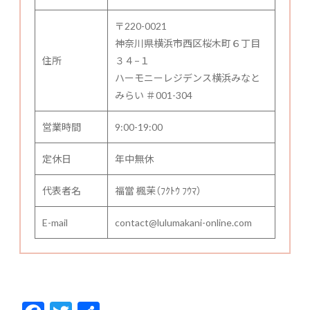
〒220-0021
神奈川県横浜市西区桜木町６丁目
住所
３４−１
ハーモニーレジデンス横浜みなと
みらい ＃001-304
営業時間
9:00-19:00
定休日
年中無休
代表者名
福當 楓茉（ﾌｸﾄｳ ﾌｳﾏ）
E-mail
contact@lulumakani-online.com