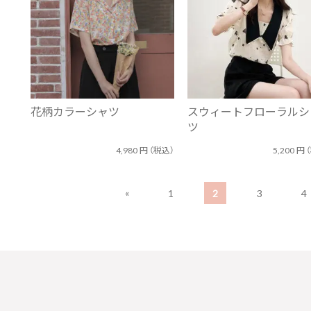
花柄カラーシャツ
スウィートフローラルシ
ツ
4,980
円
（税込）
5,200
円
«
1
2
3
4