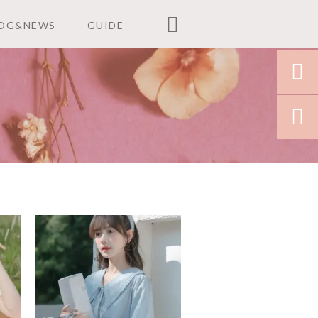

OG&NEWS
GUIDE

