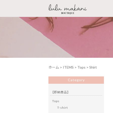
ホーム
>
ITEMS
>
Tops
>
Shirt
Category
【即納商品】
Tops
T-shirt